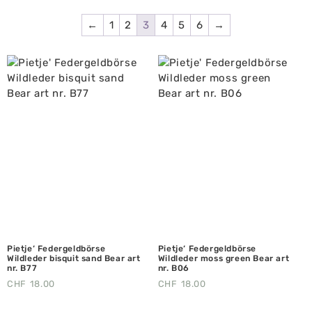
←
1
2
3
4
5
6
→
Pietje‘ Federgeldbörse
Pietje‘ Federgeldbörse
Wildleder bisquit sand Bear art
Wildleder moss green Bear art
nr. B77
nr. B06
CHF
18.00
CHF
18.00