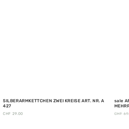
SILBERARMKETTCHEN ZWEI KREISE ART. NR. A
sale 
427
MEHRRE
CHF
29.00
CHF
69