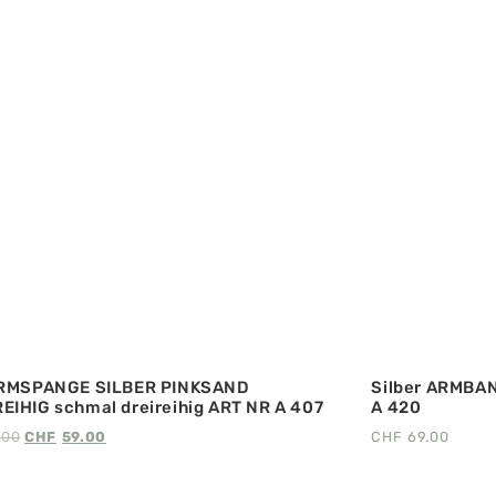
ARMSPANGE SILBER PINKSAND
Silber ARMBA
IHIG schmal dreireihig ART NR A 407
A 420
.00
CHF
59.00
CHF
69.00