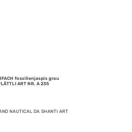
ACH fossilienjaspis grau
LÄTTLI ART NR. A 235