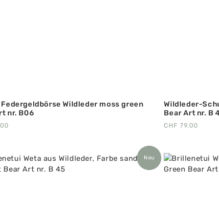
‘ Federgeldbörse Wildleder moss green
Wildleder-Sch
rt nr. B06
Bear Art nr. B
.00
CHF
79.00
Neu