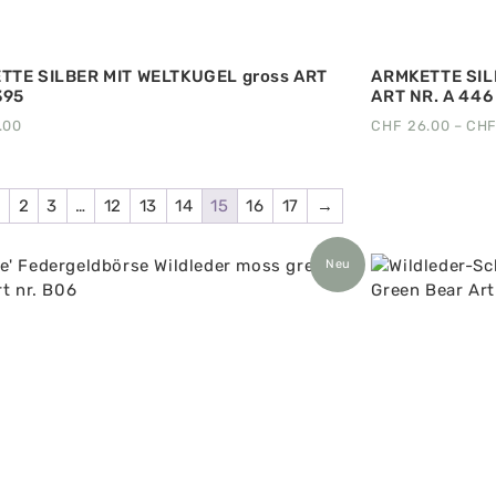
TTE SILBER MIT WELTKUGEL gross ART
ARMKETTE SIL
395
ART NR. A 446
.00
CHF
26.00
–
CH
1
2
3
…
12
13
14
15
16
17
→
Neu