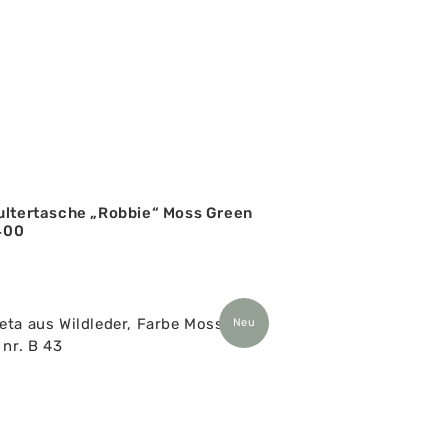
ultertasche „Robbie“ Moss Green
 400
Neu