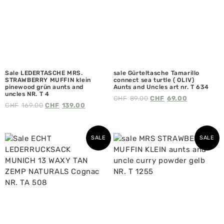
Sale LEDERTASCHE MRS.
sale Gürteltasche Tamarillo
STRAWBERRY MUFFIN klein
connect sea turtle ( OLIV)
pinewood grün aunts and
Aunts and Uncles art nr. T 634
uncles NR. T 4
CHF
89.00
CHF
69.00
CHF
169.00
CHF
139.00
SALE
SALE