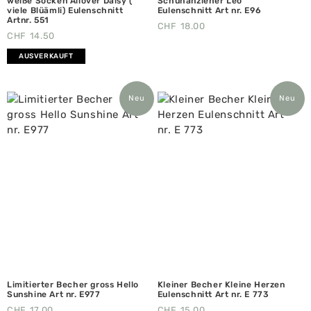
weiße Socken Allover Daisy (
Schuhanzieher Leo
viele Blüämli) Eulenschnitt
Eulenschnitt Art nr. E96
Artnr. 551
CHF
18.00
CHF
14.50
AUSVERKAUFT
Neu
Neu
Limitierter Becher gross Hello
Kleiner Becher Kleine Herzen
Sunshine Art nr. E977
Eulenschnitt Art nr. E 773
CHF
17.00
CHF
15.00