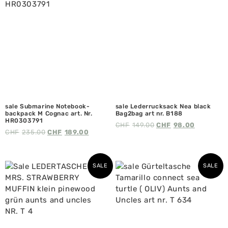
sale Submarine Notebook-
sale Lederrucksack Nea black
backpack M Cognac art. Nr.
Bag2bag art nr. B188
HR0303791
CHF
149.00
CHF
98.00
CHF
235.00
CHF
189.00
SALE
SALE