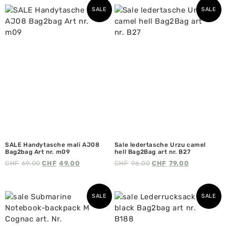
SALE
SALE
SALE Handytasche mali AJ08
Sale ledertasche Urzu camel
Bag2bag Art nr. m09
hell Bag2Bag art nr. B27
CHF
69.00
CHF
49.00
CHF
96.00
CHF
79.00
SALE
SALE