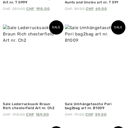
Art nr. T 0999
Aunts and Uncles art nr. T 091
CHF
259.00
CHF
198.00
CHF
89.00
CHF
69.00
SALE
SALE
Sale Lederrucksack Braun
Sale Umhängetasche Pori
Rich chesterfield Art nr. Ch2
bag2bag art nr. B1009
CHF
198.00
CHF
169.00
CHF
79.00
CHF
59.00