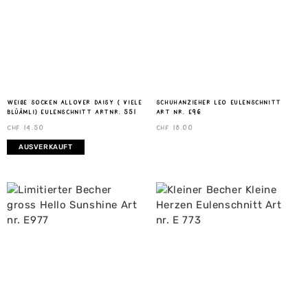
weiße Socken Allover Daisy ( viele
Schuhanzieher Leo Eulenschnitt
Blüämli) Eulenschnitt Artnr. 551
Art nr. E96
CHF
14.50
CHF
18.00
AUSVERKAUFT