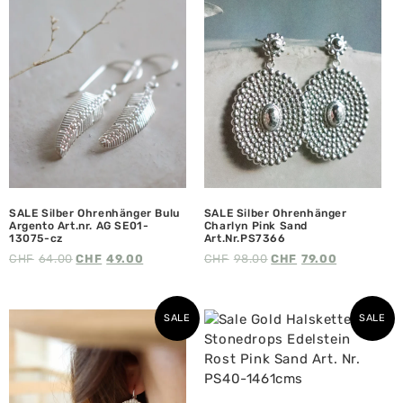
SALE Silber Ohrenhänger Bulu
SALE Silber Ohrenhänger
Argento Art.nr. AG SE01-
Charlyn Pink Sand
13075-cz
Art.Nr.PS7366
CHF
64.00
CHF
49.00
CHF
98.00
CHF
79.00
SALE
SALE