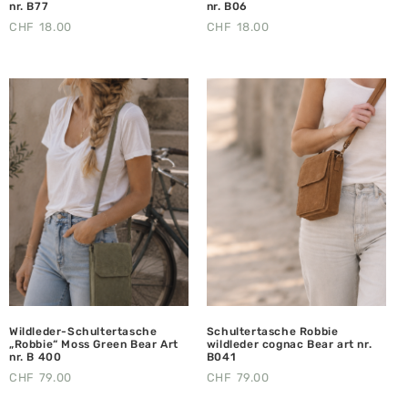
nr. B77
nr. B06
CHF
18.00
CHF
18.00
Wildleder-Schultertasche
Schultertasche Robbie
„Robbie“ Moss Green Bear Art
wildleder cognac Bear art nr.
nr. B 400
B041
CHF
79.00
CHF
79.00