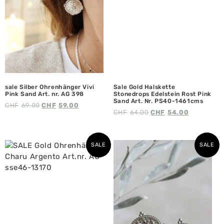
sale Silber Ohrenhänger Vivi
Sale Gold Halskette
Pink Sand Art. nr. AG 398
Stonedrops Edelstein Rost Pink
Sand Art. Nr. PS40-1461cms
CHF
69.00
CHF
59.00
CHF
64.00
CHF
54.00
SALE
SALE