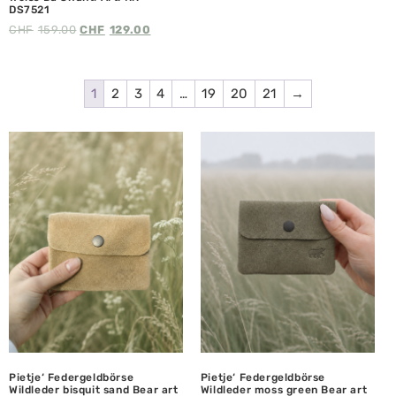
DS7521
CHF
159.00
CHF
129.00
1
2
3
4
…
19
20
21
→
Pietje‘ Federgeldbörse
Pietje‘ Federgeldbörse
Wildleder bisquit sand Bear art
Wildleder moss green Bear art