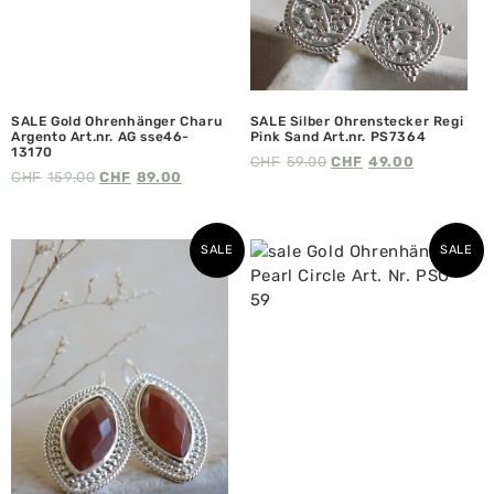
SALE Gold Ohrenhänger Charu
SALE Silber Ohrenstecker Regi
Argento Art.nr. AG sse46-
Pink Sand Art.nr. PS7364
13170
CHF
59.00
CHF
49.00
CHF
159.00
CHF
89.00
SALE
SALE