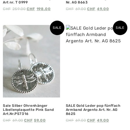
Art nr. T 0999
Nr. AG 8663
CHF
259.00
CHF
198.00
CHF
69.00
CHF
49.00
SALE
SALE
Sale Silber Ohrenhänger
SALE Gold Leder pop fünffach
Libellenplaquette Pink Sand
Armband Argento Art. Nr. AG
Art.Nr.PS7316
8625
CHF
69.00
CHF
59.00
CHF
69.00
CHF
49.00