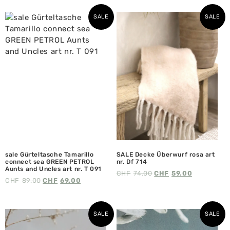
SALE
SALE
sale Gürteltasche Tamarillo
SALE Decke Überwurf rosa art
connect sea GREEN PETROL
nr. Df 714
Aunts and Uncles art nr. T 091
CHF
74.00
CHF
59.00
CHF
89.00
CHF
69.00
SALE
SALE