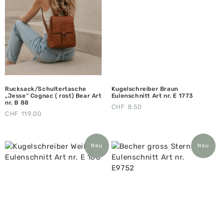
Rucksack/Schultertasche
Kugelschreiber Braun
„Jesse“ Cognac ( rost) Bear Art
Eulenschnitt Art nr. E 1773
nr. B 88
CHF
8.50
CHF
119.00
Neu
Neu