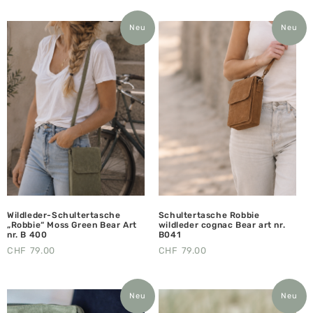
Neu
Neu
Wildleder-Schultertasche
Schultertasche Robbie
„Robbie“ Moss Green Bear Art
wildleder cognac Bear art nr.
nr. B 400
B041
CHF
79.00
CHF
79.00
Neu
Neu