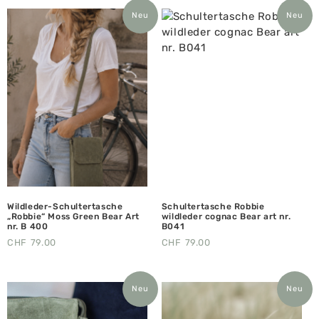
Neu
Neu
Wildleder-Schultertasche
Schultertasche Robbie
„Robbie“ Moss Green Bear Art
wildleder cognac Bear art nr.
nr. B 400
B041
CHF
79.00
CHF
79.00
Neu
Neu