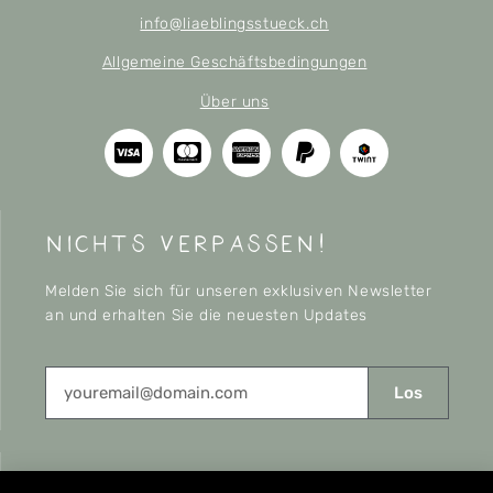
info@liaeblingsstueck.ch
Allgemeine Geschäftsbedingungen
Über uns
nichts verpassen!
Melden Sie sich für unseren exklusiven Newsletter
an und erhalten Sie die neuesten Updates
Los
CONNECT